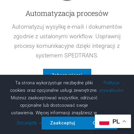
Automatyzacja procesów
Automatyzuj wysyłkę e-maili i dokumentów
zgodnie z ustalonymi workflow. Usprawnij
procesy komunikacyjne dzięki integracji z
systemem SPEDTRANS.
Zobacz więcej
Ta strona wykorzystuje niezbędne pliki
Polityce
.
cookies oraz opcjonalne usługi zewnętrzne.
prywatności
Możesz zaakceptować wszystkie, odrzucić
opcjonalne lub dostosować swoje
ustawienia. Więcej informacji znajdziesz w
PL
Szczegóły
Zaakceptuj
Odrzuć