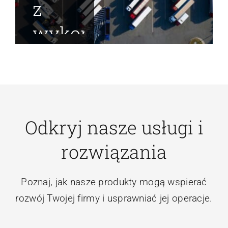
z
wykorzystania
modułu
awizacji
pojazdów
Odkryj nasze usługi i
Dowiedz
rozwiązania
się, czym
jest
Poznaj, jak nasze produkty mogą wspierać
awizacja
rozwój Twojej firmy i usprawniać jej operacje.
pojazdów,
jakie są