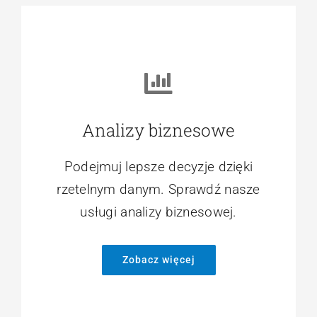
jej
korzyści
oraz
dlaczego
warto ją
wdrożyć
Analizy biznesowe
w
Podejmuj lepsze decyzje dzięki
procesy
rzetelnym danym. Sprawdź nasze
transportowo
usługi analizy biznesowej.
-
logistyczne.
Zobacz więcej