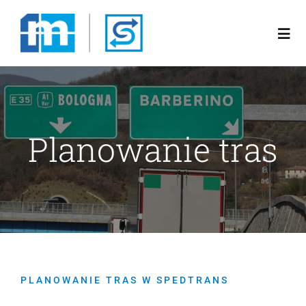
Przejdź
do
Togg
zawartości
Navi
Poznaj nas
Planowanie tras
Rozwiązania
Oferta
Blog
Kariera
PLANOWANIE TRAS W SPEDTRANS