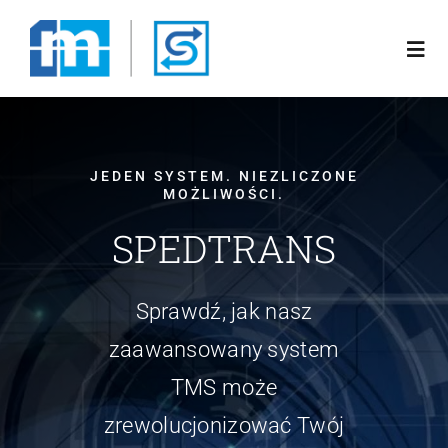
Przejdź
do
Togg
zawartości
Navi
Poznaj nas
JEDEN SYSTEM. NIEZLICZONE
MOŻLIWOŚCI.
Rozwiązania
SPEDTRANS
Oferta
Sprawdź, jak nasz
Blog
zaawansowany system
TMS może
Kariera
zrewolucjonizować Twój