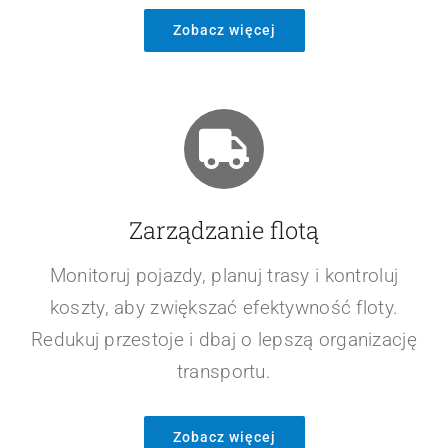
Zarządzanie awizacjami
Efektywne planowanie dostaw i lepsza
koordynacja terminów załadunku. Unikaj
opóźnień i zapewnij płynność w realizacji
zleceń.
Zobacz więcej