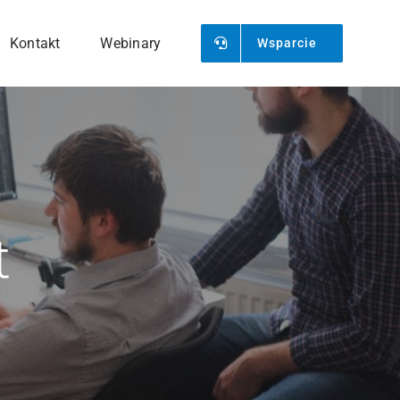
Kontakt
Webinary
Wsparcie
FAQ
List Przewozowy CMR
t
Odpowiedzi na najczęściej
 z
Generowanie i
zadawane pytania.
zarządzanie listami
.
przewozowymi.