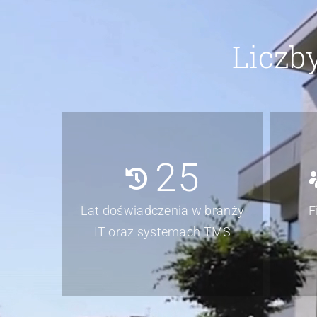
Liczb
25
Lat doświadczenia w branży
F
IT oraz systemach TMS