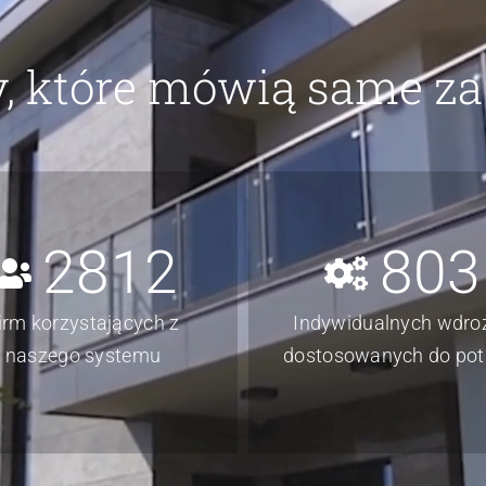
y, które mówią same za 
2812
803
irm korzystających z
Indywidualnych wdro
naszego systemu
dostosowanych do pot