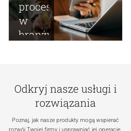
procesów
w
branży
TSL:
nowoczesne
technologie
Odkryj nasze usługi i
i
rozwiązania
najlepsze
praktyki
Poznaj, jak nasze produkty mogą wspierać
rozwój Twojej firmy i usprawniać jej operacje.