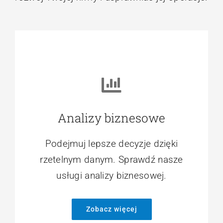
Szukasz
sposobów
na
optymalizację
procesów
w branży
TSL?
Analizy biznesowe
Pobierz
nasz
Podejmuj lepsze decyzje dzięki
przewodnik
rzetelnym danym. Sprawdź nasze
i dowiedz
usługi analizy biznesowej.
się, jak
nowoczesne
Zobacz więcej
technologie