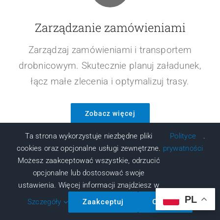
Zarządzanie zamówieniami
Zarządzaj zamówieniami i transportem
drobnicowym. Skutecznie planuj załadunek,
łącz małe zlecenia i optymalizuj trasy.
Zobacz więcej
Ta strona wykorzystuje niezbędne pliki
Polityce
.
cookies oraz opcjonalne usługi zewnętrzne.
prywatności
Możesz zaakceptować wszystkie, odrzucić
opcjonalne lub dostosować swoje
ustawienia. Więcej informacji znajdziesz w
PL
Szczegóły
Zaakceptuj
Odrzuć
Aplikacje mobilne