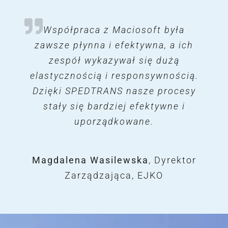
Klienci
Oprogramowanie SPEDTRANS
Współpraca z Maciosoft była
Program SPEDTRANS bardzo
pomógł nam poukładać procesy w
zawsze płynna i efektywna, a ich
marki Maciosoft, z którą
firmie, co przełożyło się na wielki
współpracujemy od wielu lat, to
zespół wykazywał się dużą
elastycznością i responsywnością.
niezwykle wartościowe narzędzie,
skok w rozwoju. Wiele modułów
Dzięki SPEDTRANS nasze procesy
oraz funkcjonalności, które
które znacząco ułatwia
dostarcza program, pozwala na
stały się bardziej efektywne i
zarządzanie procesami
logistycznymi w naszej firmie.
bardziej efektywną pracę.
uporządkowane.
Jego wdrożenie przynosi szereg
korzyści, które wpływają na
Piotr Rzążewski
Magdalena Wasilewska
CO-Founder, ZOYA
,
Dyrektor
efektywność działań oraz
Zarządzająca, EJKO
Logistics Group