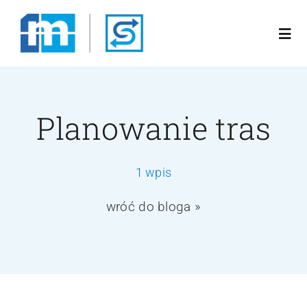
Przejdź
do
Togg
zawartości
Navi
Poznaj nas
Planowanie tras
Rozwiązania
1 wpis
Oferta
wróć do bloga »
Blog
Kariera