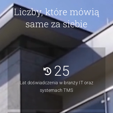
oszczędność czasu i kosztów.
Tobiasz Wąsowski
CEO, Dział
Zarządzania, Everest Logistics
Liczby, które mówią
same za siebie
25
Lat doświadczenia w branży IT oraz