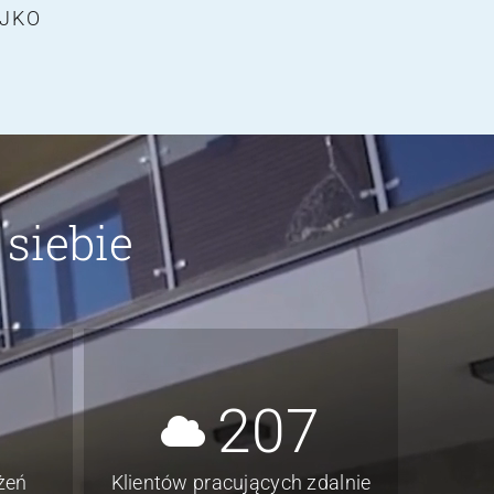
oup
EJKO
ogistics
siebie
207
żeń
Klientów pracujących zdalnie