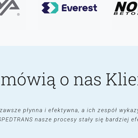
 mówią o nas Klie
 nam poukładać procesy w firmie, co przełoży
i Maciosoft, z którą współpracujemy od wielu
zawsze płynna i efektywna, a ich zespół wykazy
a zarządzanie procesami logistycznymi w nasze
nalności, które dostarcza program, pozwala n
SPEDTRANS nasze procesy stały się bardziej e
e wpływają na efektywność działań oraz oszczę