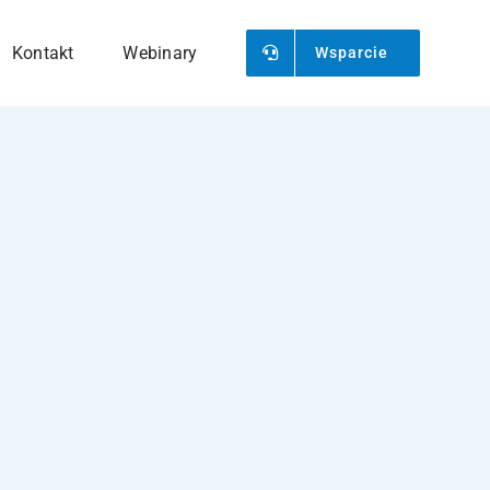
Kontakt
Webinary
Wsparcie
FAQ
List Przewozowy CMR
Odpowiedzi na najczęściej
 z
Generowanie i
zadawane pytania.
zarządzanie listami
.
przewozowymi.