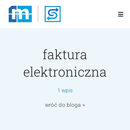
Przejdź
do
Togg
zawartości
Navi
Poznaj nas
faktura
Rozwiązania
elektroniczna
Oferta
1 wpis
Blog
wróć do bloga »
Kariera