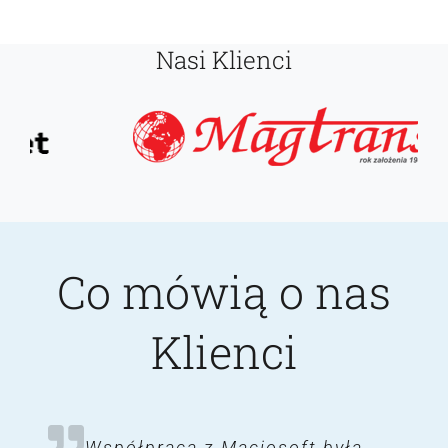
Nasi Klienci
Co mówią o nas
Klienci
Oprogramowanie SPEDTRANS
Współpraca z Maciosoft była
Program SPEDTRANS bardzo