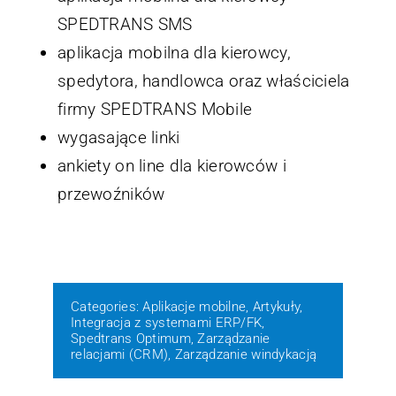
SPEDTRANS SMS
aplikacja mobilna dla kierowcy,
spedytora, handlowca oraz właściciela
firmy SPEDTRANS Mobile
wygasające linki
ankiety on line dla kierowców i
przewoźników
Categories:
Aplikacje mobilne
,
Artykuły
,
Integracja z systemami ERP/FK
,
Spedtrans Optimum
,
Zarządzanie
relacjami (CRM)
,
Zarządzanie windykacją