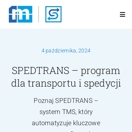
Przejdź
do
Togg
zawartości
Navi
Poznaj nas
4 października, 2024
Rozwiązania
SPEDTRANS – program
Oferta
dla transportu i spedycji
Blog
Poznaj SPEDTRANS –
system TMS, który
Kariera
automatyzuje kluczowe