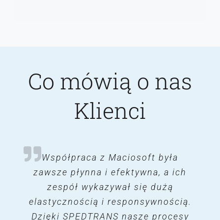
Co mówią o nas
Klienci
Oprogramowanie SPEDTRANS
Współpraca z Maciosoft była
Program SPEDTRANS bardzo
pomógł nam poukładać procesy w
zawsze płynna i efektywna, a ich
marki Maciosoft, z którą
firmie, co przełożyło się na wielki
współpracujemy od wielu lat, to
zespół wykazywał się dużą
elastycznością i responsywnością.
niezwykle wartościowe narzędzie,
skok w rozwoju. Wiele modułów
Dzięki SPEDTRANS nasze procesy
oraz funkcjonalności, które
które znacząco ułatwia