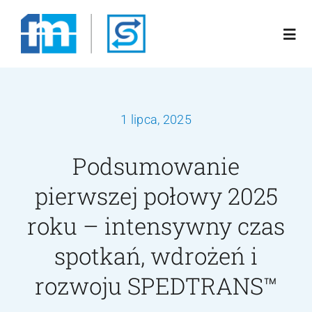
Przejdź
do
Togg
zawartości
Navi
Poznaj nas
1 lipca, 2025
Rozwiązania
Podsumowanie
Oferta
pierwszej połowy 2025
roku – intensywny czas
Blog
spotkań, wdrożeń i
Kariera
rozwoju SPEDTRANS™