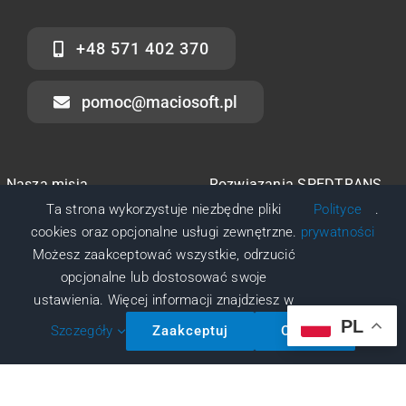
+48 571 402 370
pomoc@maciosoft.pl
Nasza misja
Rozwiązania SPEDTRANS
Ta strona wykorzystuje niezbędne pliki
Polityce
.
Nasza historia
Usługi Maciosoft
cookies oraz opcjonalne usługi zewnętrzne.
prywatności
Możesz zaakceptować wszystkie, odrzucić
Polityka prywatności
Kariera
opcjonalne lub dostosować swoje
ustawienia. Więcej informacji znajdziesz w
Zdalne wsparcie
PL
Szczegóły
Zaakceptuj
Odrzuć