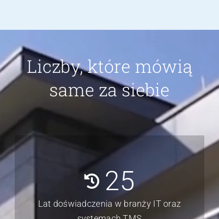
Tobiasz Wąsowski
CEO, Dział
Zarządzania, Everest Logistics
Liczby, które mówią
same za siebie
25
Lat doświadczenia w branży IT oraz
systemach TMS