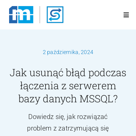
Przejdź
do
Togg
zawartości
Navi
Poznaj nas
2 października, 2024
Rozwiązania
Jak usunąć błąd podczas
Oferta
łączenia z serwerem
bazy danych MSSQL?
Blog
Dowiedz się, jak rozwiązać
Kariera
problem z zatrzymującą się