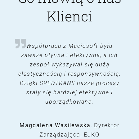
Klienci
Oprogramowanie SPEDTRANS
Współpraca z Maciosoft była
Program SPEDTRANS bardzo
pomógł nam poukładać procesy w
zawsze płynna i efektywna, a ich
marki Maciosoft, z którą
firmie, co przełożyło się na wielki
współpracujemy od wielu lat, to
zespół wykazywał się dużą
elastycznością i responsywnością.
niezwykle wartościowe narzędzie,
skok w rozwoju. Wiele modułów
Dzięki SPEDTRANS nasze procesy
oraz funkcjonalności, które
które znacząco ułatwia
dostarcza program, pozwala na
stały się bardziej efektywne i
zarządzanie procesami
logistycznymi w naszej firmie.
bardziej efektywną pracę.
uporządkowane.
Jego wdrożenie przynosi szereg
korzyści, które wpływają na
Piotr Rzążewski
Magdalena Wasilewska
CO-Founder, ZOYA
,
Dyrektor
efektywność działań oraz
Zarządzająca, EJKO
Logistics Group
oszczędność czasu i kosztów.