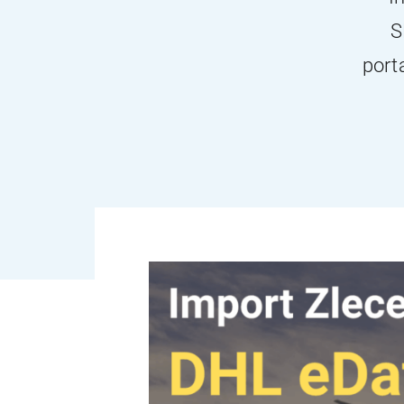
S
port