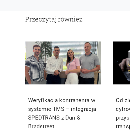
Przeczytaj również
Weryfikacja kontrahenta w
Od zl
systemie TMS – integracja
cyfr
SPEDTRANS z Dun &
przys
Bradstreet
trans