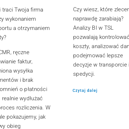
Czy wiesz, które zlece
i traci Twoja firma
naprawdę zarabiają?
zy wykonaniem
Analizy BI w TSL
portu a otrzymaniem
pozwalają kontrolowa
ty?
koszty, analizować dan
CMR, ręczne
podejmować lepsze
wianie faktur,
decyzje w transporcie 
iona wysyłka
spedycji.
entów i brak
omnień o płatności
Czytaj dalej
realnie wydłużać
proces rozliczenia. W
ule pokazujemy, jak
wy obieg